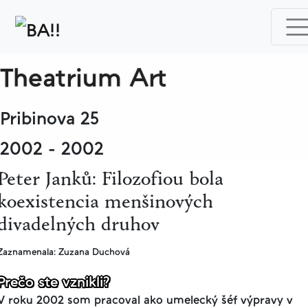
Theatrium Art
Pribinova 25
2002 - 2002
Peter Janků: Filozofiou bola
koexistencia menšinových
divadelných druhov
Zaznamenala: Zuzana Duchová
Prečo ste vznikli?
V roku 2002 som pracoval ako umelecký šéf výpravy v