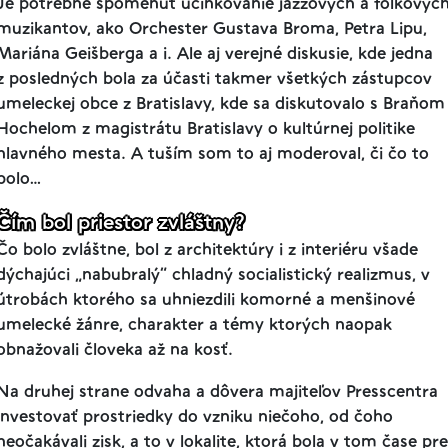
Je potrebné spomenúť účinkovanie jazzových a folkovýc
muzikantov, ako Orchester Gustava Broma, Petra Lipu,
Mariána Geišberga a i. Ale aj verejné diskusie, kde jedna
z posledných bola za účasti takmer všetkých zástupcov
umeleckej obce z Bratislavy, kde sa diskutovalo s Braňom
Hochelom z magistrátu Bratislavy o kultúrnej politike
hlavného mesta. A tuším som to aj moderoval, či čo to
bolo…
Čím bol priestor zvláštny?
Čo bolo zvláštne, bol z architektúry i z interiéru všade
dýchajúci „nabubralý” chladný socialistický realizmus, v
útrobách ktorého sa uhniezdili komorné a menšinové
umelecké žánre, charakter a témy ktorých naopak
obnažovali človeka až na kosť.
Na druhej strane odvaha a dôvera majiteľov Presscentra
investovať prostriedky do vzniku niečoho, od čoho
neočakávali zisk, a to v lokalite, ktorá bola v tom čase pre