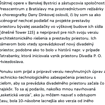
Štátnej opere v Banskej Bystrici a zástupcovia spoločnost
Presscentrum z Bratislavy ma prostredníctvom režisérky
a choreografky Dany Dinkovej oslovili, či by som sa ako
scénograf nechcel podieľať na projekte prestavby
priestoru bývalej zasadačky vo výškovej budove ich sídla
(dnešné Tower 115) a nepripravil pre nich svoju verziu
architektonického riešenia a prestavby priestoru. Ich
zámerom bolo vtedy sprevádzkovať nový divadelný
priestor, podobne ako to bolo v histórii napr. v prípade
Tatrabanky, ktorá iniciovala vznik priestoru Divadla P. O.
Hviezdoslava.
Ponuku som prijal a pripravil verziu nevyhnutných úprav 
technicko-technologického zabezpečenia priestoru s
cieľom, aby sa prevádzka divadelného priestoru začala čo
najskôr. To sa aj podarilo, nakoľko mnou navrhovaná
„asketická verzia”, ako ju môžem nazvať s odstupom
času, bola 10-násobne lacnejšia ako verzia od iného