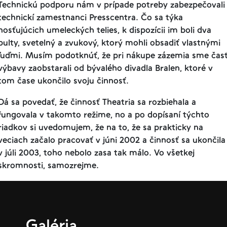
Technickú podporu nám v prípade potreby zabezpečovali
technickí zamestnanci Presscentra. Čo sa týka
hosťujúcich umeleckých telies,
k dispozícii im boli dva
pulty, svetelný a zvukový, ktorý mohli obsadiť vlastnými
ľuďmi. Musím podotknúť, že pri nákupe zázemia sme čas
výbavy zaobstarali od bývalého divadla Bralen, ktoré v
tom čase ukončilo svoju činnosť.
Dá sa povedať, že činnosť Theatria sa rozbiehala a
fungovala v takomto
režime, no a po dopísaní týchto
riadkov si uvedomujem, že na to, že sa prakticky na
veciach začalo pracovať v júni 2002 a činnosť sa ukončila
v júli 2003, toho nebolo zasa tak málo. Vo všetkej
skromnosti, samozrejme.
Galéria