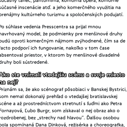
súčasné inscenácie atď. a jeho komerčného využitia na
prenájmy kultúrneho turizmu a spoločenských podujatí.
Po súhlase vedenia Presscentra sa prijal mnou
navrhovaný model, že podmienky pre menšinové druhy
budú oproti komerčným nájmom zvýhodnené, čím sa de
facto podporí ich fungovanie, nakoľko v tom čase
absentoval
priestor, v ktorom by menšinové divadelné
druhy boli sústredené.
Ako ste vnímali vtedajšiu scénu a svoje miesto
na nej?
Priznám sa, že ako scénograf pôsobiaci v Banskej Bystrici,
som nemal dokonalý prehľad o vtedajšej bratislavskej
scéne a až prostredníctvom stretnutí s ľuďmi ako Petra
Fornayová, Ľubo Burgr, som získaval o nej obraz ako o
rozdrobenej, bez „strechy nad hlavou”. Ďalšou osobou
bola spomínaná Dana Dinková, režisérka a choreografka,