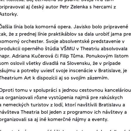
pripravoval aj český autor Petr Zelenka s hercami z
Astorky.
Ďalšia línia bola komorná opera. Javisko bolo pripravené
tak, že z prednej línie praktikáblov sa dala urobiť jama pre
komorný orchester. Svoje absolventské predstavenie v
produkcii operného štúdia VŠMU v Theatriu absolvovala
napr. Adriana Kučerová či Filip Tůma. Ponukovým listom
som oslovil všetky divadlá na Slovensku, že v prípade
záujmu a potreby uviesť svoje inscenácie v Bratislave, je
Theatrium Art k dispozícii aj so svojím zázemím.
Oproti tomu v spolupráci s jednou cestovnou kanceláriou
sa organizovali rôzne vystúpenia najmä pre rakúskych
a nemeckých turistov z lodí, ktorí navštívili Bratislavu a
návšteva Theatria bol jeden z programov ich návštevy a
organizovali sa aj iné komerčné nájmy a eventy.