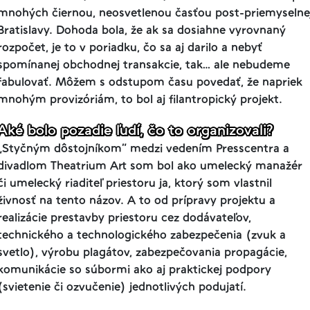
mnohých čiernou, neosvetlenou časťou post-priemyselne
Bratislavy. Dohoda bola, že ak sa dosiahne vyrovnaný
rozpočet, je to v poriadku, čo sa aj darilo a nebyť
spomínanej obchodnej transakcie, tak… ale nebudeme
fabulovať. Môžem s odstupom času povedať,
že napriek
mnohým provizóriám, to bol aj filantropický projekt.
Aké bolo pozadie ľudí, čo to organizovali?
„Styčným dôstojníkom” medzi vedením Presscentra a
divadlom Theatrium Art som bol ako umelecký manažér
či umelecký riaditeľ priestoru ja, ktorý som vlastnil
živnosť na tento názov. A to od prípravy projektu a
realizácie prestavby priestoru cez dodávateľov,
technického a technologického zabezpečenia (zvuk a
svetlo), výrobu plagátov, zabezpečovania propagácie,
komunikácie so súbormi ako aj praktickej podpory
(svietenie či ozvučenie) jednotlivých podujatí.