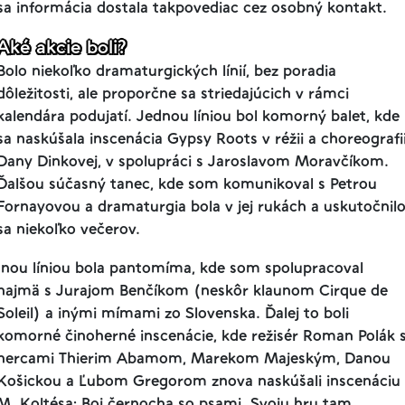
sa informácia dostala takpovediac cez osobný kontakt.
Aké akcie boli?
Bolo niekoľko dramaturgických línií, bez poradia
dôležitosti, ale proporčne sa striedajúcich v rámci
kalendára podujatí. Jednou líniou bol komorný balet, kde
sa naskúšala inscenácia Gypsy Roots v réžii a choreografi
Dany Dinkovej, v spolupráci s Jaroslavom Moravčíkom.
Ďalšou súčasný tanec, kde som komunikoval s Petrou
Fornayovou
a dramaturgia bola v jej rukách a uskutočnil
sa niekoľko večerov.
Inou líniou bola pantomíma, kde som spolupracoval
najmä s Jurajom
Benčíkom (neskôr klaunom Cirque de
Soleil) a inými mímami zo Slovenska. Ďalej to boli
komorné činoherné inscenácie, kde režisér Roman Polák 
hercami Thierim Abamom, Marekom Majeským, Danou
Košickou a Ľubom Gregorom znova naskúšali inscenáciu
M. Koltésa: Boj černocha so psami. Svoju hru
tam