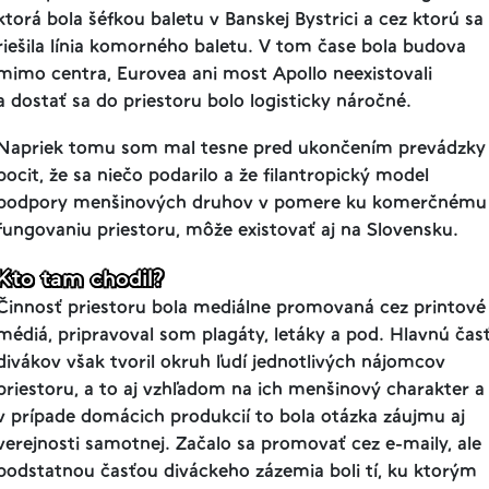
ktorá bola šéfkou baletu v Banskej Bystrici a cez ktorú sa
riešila línia komorného baletu.
V tom čase bola budova
mimo centra, Eurovea ani most Apollo neexistovali
a dostať sa do priestoru bolo logisticky náročné.
Napriek tomu som mal tesne pred ukončením prevádzky
pocit, že sa niečo podarilo a že filantropický model
podpory menšinových druhov v pomere ku komerčnému
fungovaniu priestoru, môže existovať aj na Slovensku.
Kto tam chodil?
Činnosť priestoru bola mediálne promovaná cez printové
médiá, pripravoval
som plagáty, letáky a pod. Hlavnú čas
divákov však tvoril okruh ľudí jednotlivých nájomcov
priestoru, a to aj vzhľadom na ich menšinový charakter a
v prípade domácich produkcií to bola otázka záujmu aj
verejnosti samotnej. Začalo sa promovať cez e-maily, ale
podstatnou časťou diváckeho zázemia boli tí, ku ktorým