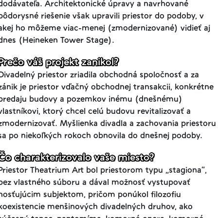
dodávateľa. Architektonické
úpravy a navrhované
pôdorysné riešenie však upravili priestor do podoby, v
akej ho môžeme viac-menej (zmodernizované) vidieť aj
dnes (Heineken Tower Stage).
Prečo váš projekt zanikol?
Divadelný priestor zriadila obchodná spoločnosť a za
zánik je priestor vďačný obchodnej transakcii, konkrétne
predaju budovy a pozemkov inému
(dnešnému)
vlastníkovi, ktorý chcel celú budovu revitalizovať a
zmodernizovať. Myšlienka divadla a zachovania priestoru
sa po niekoľkých
rokoch obnovila do dnešnej podoby.
Čo charakterizovalo vaše miesto?
Priestor Theatrium Art bol priestorom typu „stagiona”,
bez vlastného súboru a dával možnosť vystupovať
hosťujúcim subjektom, pričom ponúkol filozofiu
koexistencie menšinových divadelných druhov, ako
súčasný tanec, pantomíma, komorná opera, komorné